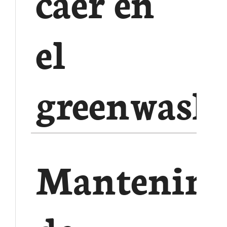
caer en
el
greenwash
Mantenimi