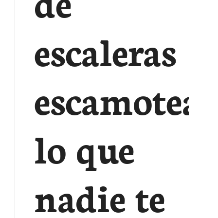
de
escaleras
escamoteab
lo que
nadie te